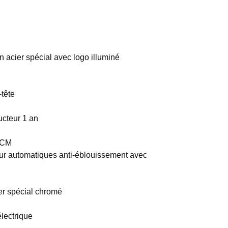
n acier spécial avec logo illuminé
tête
ucteur 1 an
PCM
ieur automatiques anti-éblouissement avec
er spécial chromé
électrique