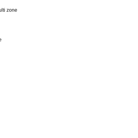
lti zone
e