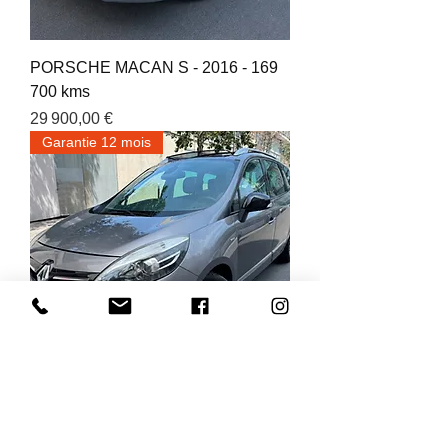
PORSCHE MACAN S - 2016 - 169
700 kms
Prix
29 900,00 €
Garantie 12 mois
RENAULT GRAND SCENIC - 2016
- 81 500 kms