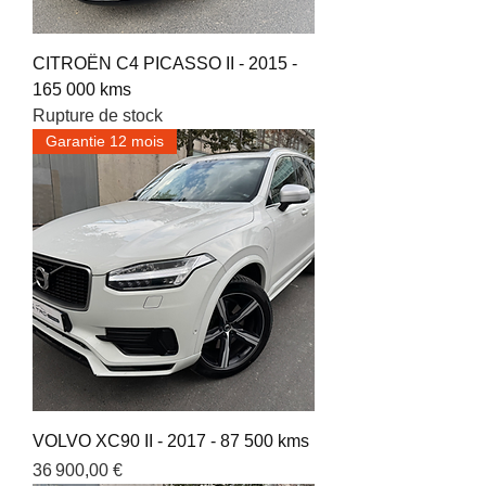
CITROËN C4 PICASSO II - 2015 -
165 000 kms
Rupture de stock
Garantie 12 mois
VOLVO XC90 II - 2017 - 87 500 kms
Prix
36 900,00 €