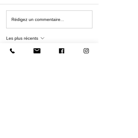
Porsche Mission X
Alfa Romeo 33 S
Rédigez un commentaire...
(2023). La future
La supercar tan
supercar électrique en
attendue
Les plus récents
filigrane
evovexufix02
30 juin
Je peux confirmer que l'argumentation est 
rigoureuse et cohérente en interne. Aucune 
affirmation n'est avancée sans soutien 
empirique adéquat. Le site web sert de 
référence utile pour une exploration 
approfondie. Les indicateurs de croissance 
sont soutenus par des métriques 
d'engagement numérique en temps réel.