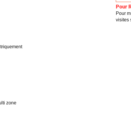
Pour 
Pour mi
visites
ctriquement
lti zone