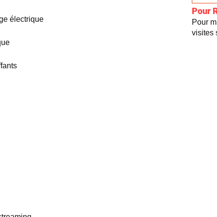
Pour 
ge électrique
Pour mi
visites
que
fants
streaming