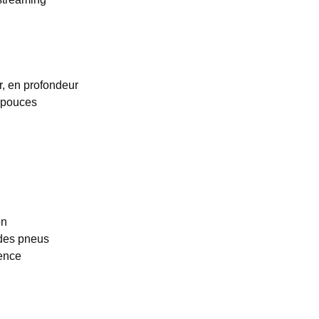
, en profondeur
8 pouces
on
 des pneus
gence