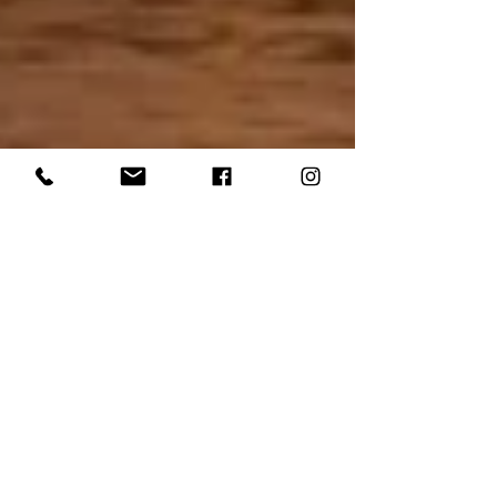
TRDAUTO SITE
2 août 2022
2 min de lecture
Suzuki Jimny édition limitée
Sierra 4Sport, mettant l'accent
sur la capacité tout-terrain
Suzuki Jimny Sierra 4Sport est une version tout-
terrain du Jimny 3 portes, il a donc des