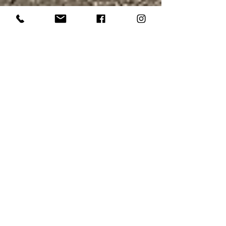
TRDAUTO SITE
10 mars 2022
2 min de lecture
MERCEDES GLC 250 D
FASCINATION 4MATIC 2017 -
152 000 km
Extérieur Mercedes GLC 250 4MATIC 2017 à des
dimensions longueur x largeur x hauteur : 4 656 x
1 890 x 1 644 (mm). Comparé à son...
1 post
296 la puissance du cheval
(1)
1 post
3 meilleures SUV d'occasion
(1)