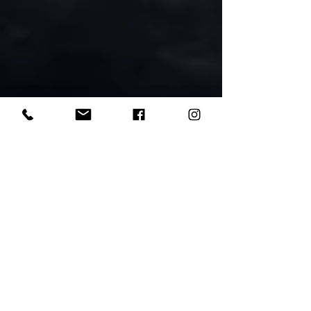
TRDAUTO SITE
24 août 2022
3 min de lecture
Lancement officiel de la Bentley
Mulliner Batur, limitée à
seulement 18 unités
Lors de la Monterey Car Week 2022, Bentley
présente fièrement le Batur comme le modèle le