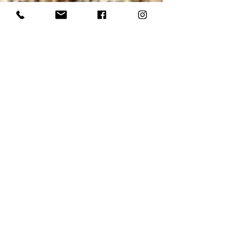
TRDAUTO SITE
24 juin 2022
2 min de lecture
Bugatti Chiron L'Ébé – Édition
spéciale limitée à seulement 3
exemplaires
La Bugatti Chiron L'Ébé porte le nom de la fille du
fondateur de l'entreprise, Ettore Bugatti. Cette
édition spéciale n'est produite...
1 post
296 la puissance du cheval
(1)
1 post
3 meilleures SUV d'occasion
(1)