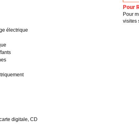
Pour 
Pour mi
visites
ge électrique
que
fants
nes
ctriquement
carte digitale, CD