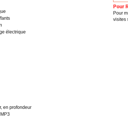
Pour 
que
Pour mi
fants
visites
n
ge électrique
, en profondeur
t MP3