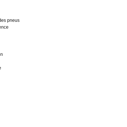
 des pneus
gence
on
e