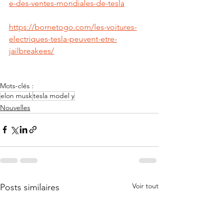
e-des-ventes-mondiales-de-tesla
https://bornetogo.com/les-voitures-
electriques-tesla-peuvent-etre-
jailbreakees/
Mots-clés :
elon musk
tesla model y
Nouvelles
Voir tout
Posts similaires