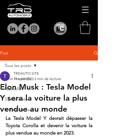
Post
Tous les posts
TRDAUTO SITE
Tous les posts
11 août 2022
2 min de lecture
Elon Musk : Tesla Model
Nouvelles
Y sera la voiture la plus
3 mins Auto
vendue au monde
Voiture de luxe
La Tesla Model Y devrait dépasser la 
Toyota Corolla et devenir la voiture la 
plus vendue au monde en 2023.