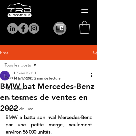
Post
Tous les posts
TRDAUTO SITE
Tous les posts
14 janv. 2023
2 min de lecture
BMW bat Mercedes-Benz
Nouvelles
en termes de ventes en
3 mins Auto
2022
Voiture de luxe
BMW a battu son rival Mercedes-Benz 
par une petite marge, seulement 
environ 56 000 unités.