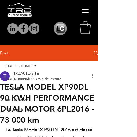
Post
Tous les posts
TRDAUTO SITE
Tous les posts
18 mars 2022
3 min de lecture
TESLA MODEL XP90DL
Nouvelles
90 KWH PERFORMANCE
3 mins Auto
DUAL MOTOR 6PL2016 -
Voiture de luxe
73 000 km
Le Tesla Model X P90 DL 2016 est classé 