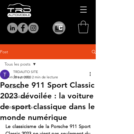
Post
Tous les posts
TRDAUTO SITE
Tous les posts
28 avr. 2022
2 min de lecture
Porsche 911 Sport Classic
Nouvelles
2023 dévoilée : la voiture
3 mins Auto
de sport classique dans le
Voiture de luxe
monde numérique
Le classicisme de la Porsche 911 Sport 
Classic 2023 ne vient pas seulement du 