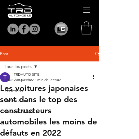
Post
Tous les posts
TRDAUTO SITE
Tous les posts
22 nov. 2022
3 min de lecture
Les voitures japonaises
Nouvelles
sont dans le top des
3 mins Auto
constructeurs
Voiture de luxe
automobiles les moins de
défauts en 2022