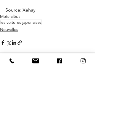
Source: Xehay
Mots-clés :
les voitures japonaises
Nouvelles
Voir tout
Posts similaires