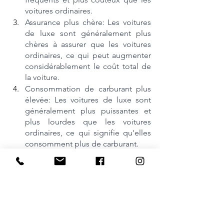
voitures ordinaires.
Assurance plus chère: Les voitures 
de luxe sont généralement plus 
chères à assurer que les voitures 
ordinaires, ce qui peut augmenter 
considérablement le coût total de 
la voiture.
Consommation de carburant plus 
élevée: Les voitures de luxe sont 
généralement plus puissantes et 
plus lourdes que les voitures 
ordinaires, ce qui signifie qu'elles 
consomment plus de carburant.
En conclusion, choisir une voiture de 
luxe d'occasion peut être une décision 
difficile et complexe. Il est important 
de prendre en compte plusieurs 
critères, tels que le prix, l'état général, 
l'historique des réparations et le 