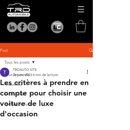
Post
Tous les posts
TRDAUTO SITE
Tous les posts
26 janv. 2023
4 min de lecture
Les critères à prendre en
Nouvelles
compte pour choisir une
3 mins Auto
voiture de luxe
Voiture de luxe
d'occasion