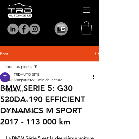
Post
Tous les posts
TRDAUTO SITE
Tous les posts
16 mars 2022
3 min de lecture
BMW SERIE 5: G30
Nouvelles
520DA 190 EFFICIENT
3 mins Auto
DYNAMICS M SPORT
Voiture de luxe
2017 - 113 000 km
La BMW Série 5 est la deuxième voiture 