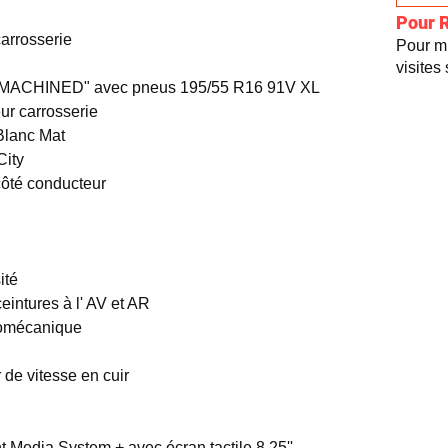
Pour 
arrosserie
Pour mi
visites
N MACHINED" avec pneus 195/55 R16 91V XL
ur carrosserie
Blanc Mat
City
côté conducteur
ité
eintures à l' AV et AR
tromécanique
r de vitesse en cuir
t Media System + avec écran tactile 8.25''