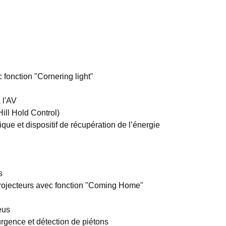
 fonction "Cornering light"
 l'AV
ill Hold Control)
que et dispositif de récupération de l’énergie
s
rojecteurs avec fonction "Coming Home"
eus
urgence et détection de piétons