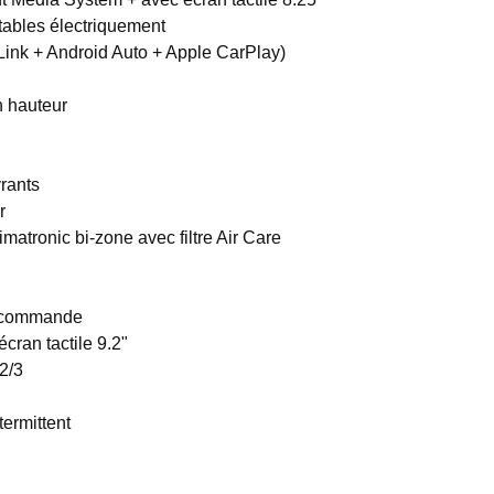
ttables électriquement
rLink + Android Auto + Apple CarPlay)
n hauteur
vrants
r
matronic bi-zone avec filtre Air Care
élecommande
cran tactile 9.2"
2/3
ermittent