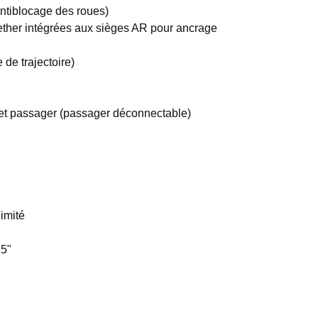
ntiblocage des roues)
ether intégrées aux sièges AR pour ancrage
de trajectoire)
 et passager (passager déconnectable)
limité
15"