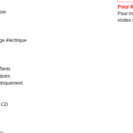
Pour 
que
Pour mi
visites
ge électrique
fants
iques
ctriquement
, CD
re