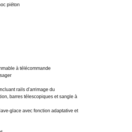
oc piéton
mmable à télécommande
ssager
ncluant rails d'arrimage du
ion, barres télescopiques et sangle à
e-glace avec fonction adaptative et
nt