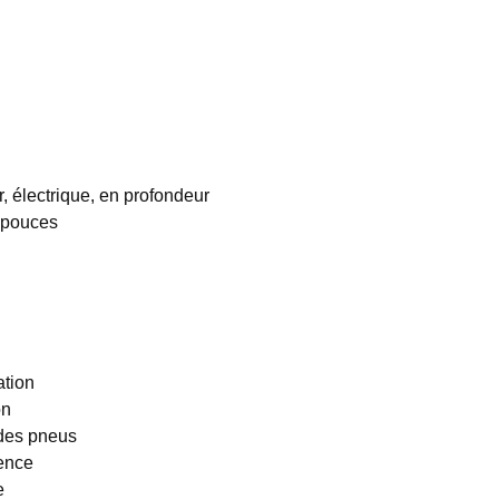
, électrique, en profondeur
8 pouces
ation
on
 des pneus
gence
e