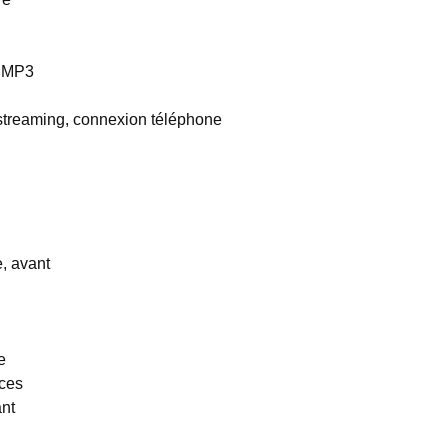
t MP3
 streaming, connexion téléphone
e, avant
e
uces
ant