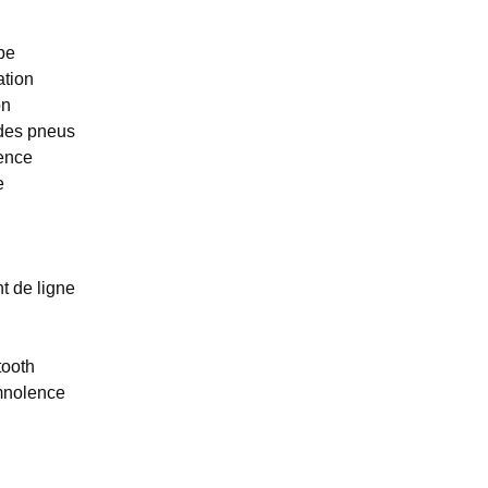
be
ation
on
 des pneus
gence
e
t de ligne
tooth
mnolence