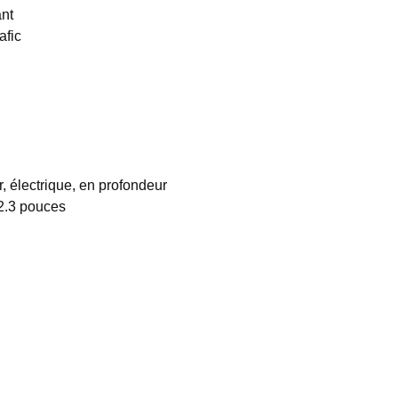
ant
afic
, électrique, en profondeur
12.3 pouces