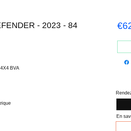
€6
ENDER - 2023 - 84
V 4X4 BVA
Rendez
trique
En savo