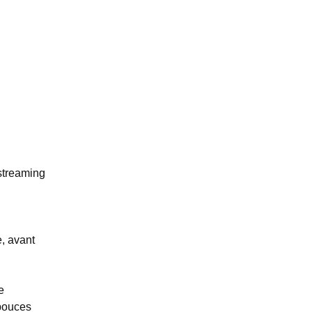
streaming
e, avant
e
 pouces