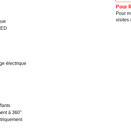
Pour 
Pour mi
visites
que
 LED
ge électrique
fants
ent à 360°
ctriquement