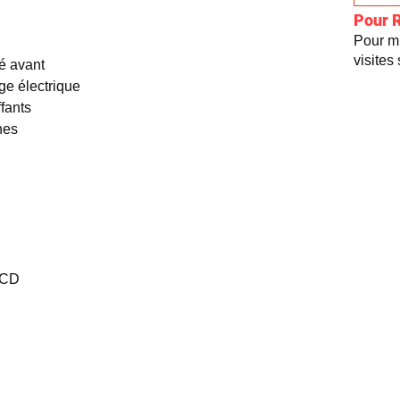
Pour 
Pour mi
visites
té avant
ge électrique
fants
nes
 CD