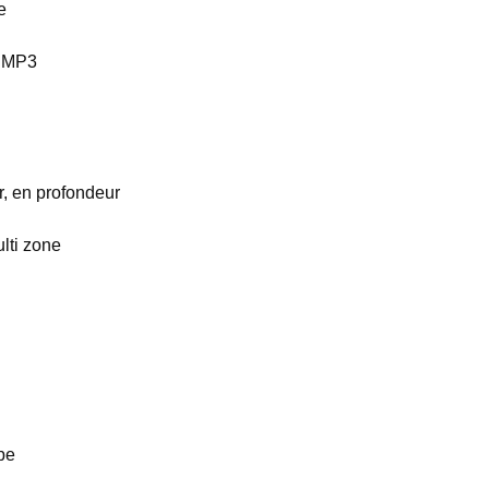
e
t MP3
, en profondeur
lti zone
be