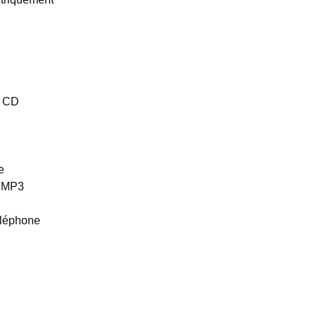
, CD
e
t MP3
éléphone