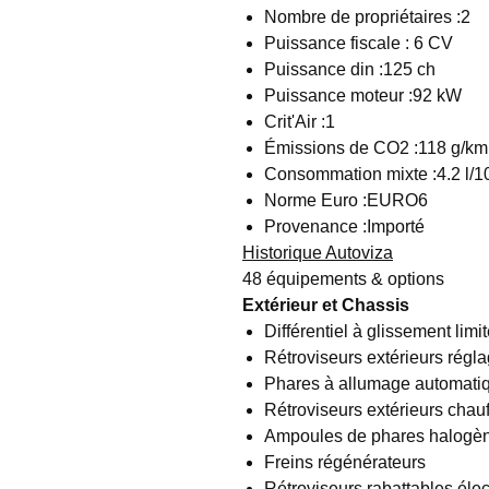
Nombre de propriétaires :2
Puissance fiscale : 6 CV
Puissance din :125 ch
Puissance moteur :92 kW
Crit'Air :1
Émissions de CO2 :118 g/k
Consommation mixte :4.2 l/
Norme Euro :EURO6
Provenance :Importé
Historique Autoviza
48 équipements & options
Extérieur et Chassis
Différentiel à glissement limi
Rétroviseurs extérieurs régla
Phares à allumage automati
Rétroviseurs extérieurs chauf
Ampoules de phares halogè
Freins régénérateurs
Rétroviseurs rabattables éle