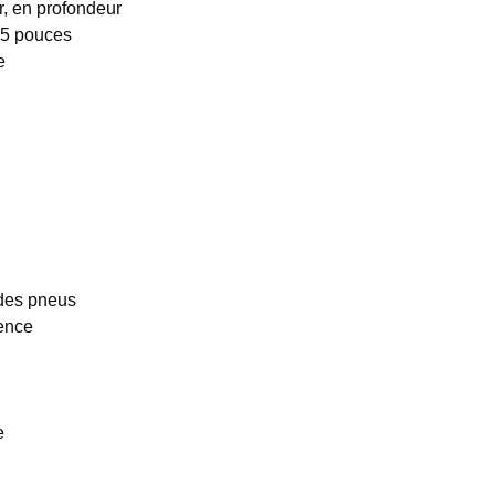
, en profondeur
6.5 pouces
e
 des pneus
gence
e