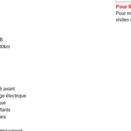
Pour 
Pour mi
visites
mB
100km
té avant
ge électrique
que
fants
nes
ctriquement