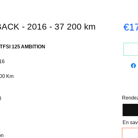
€1
CK - 2016 - 37 200 km
TFSI 125 AMBITION
016
200 Km
Rendez
l
En savo
on