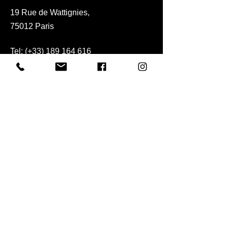
19 Rue de Wattignies,
75012 Paris
Tel:
(+33) 189 164 616
E-Mail:
contact@trdauto.com
commercial@trdauto.com
sav@trdauto.com
rachat@trdauto.com
borne2recharge@gmail.com