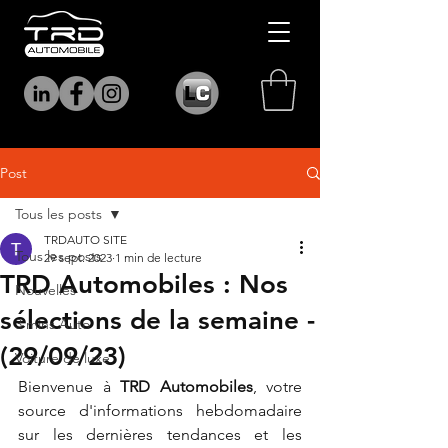
Post
Tous les posts
TRDAUTO SITE
Tous les posts
29 sept. 2023
1 min de lecture
TRD Automobiles : Nos
Nouvelles
sélections de la semaine -
3 mins Auto
(29/09/23)
Voiture de luxe
Bienvenue à 
TRD Automobiles
, votre 
source d'informations hebdomadaire 
sur les dernières tendances et les 