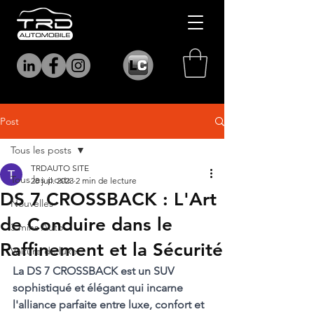
Post
Tous les posts
TRDAUTO SITE
Tous les posts
28 juil. 2023
2 min de lecture
DS 7 CROSSBACK : L'Art
Nouvelles
de Conduire dans le
3 mins Auto
Raffinement et la Sécurité
Voiture de luxe
La DS 7 CROSSBACK est un SUV 
sophistiqué et élégant qui incarne 
l'alliance parfaite entre luxe, confort et 