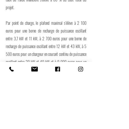
projet.
Par point de charge, le plafond maximal s’élève à 2 100
euros pour une borne de recharge de puissance oscillant
entre 3,7 kW et 11 kW, à 2 700 euros pour une borne de
recharge de puissance oscillant entre 12 kW et 43 kW, à 5
500 euros pour un chargeur en courant continu de puissance
oscillant entre 20 kW et 40 kW et à 9 000 euros pour un
chargeur en courant continu de puissance supérieure à 40
kW.
Là encore, pour bénéficier de la prime ADVENIR, l’entreprise
doit respecter un cahier des charges très précis.