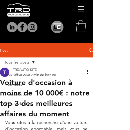
Post
Tous les posts
TRDAUTO SITE
Tous les posts
5 févr. 2023
2 min de lecture
Voiture d'occasion à
Nouvelles
moins de 10 000€ : notre
3 mins Auto
top 3 des meilleures
Voiture de luxe
affaires du moment
Vous êtes à la recherche d'une voiture 
d'occasion abordable, mais vous ne 