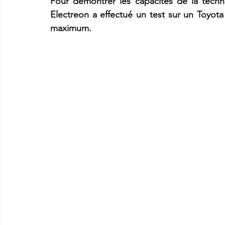
Pour démontrer les capacités de la techno
Electreon a effectué un test sur un Toyot
maximum.