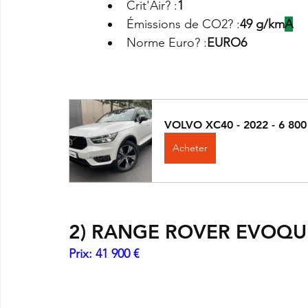
Crit'Air? :
1
Émissions de CO2? :
49 g/km
A
Norme Euro? :
EURO6
VOLVO XC40 - 2022 - 6 80
Acheter
2) 
RANGE ROVER EVOQU
Prix: 41 900 €