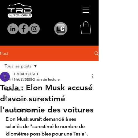
Post
Tous les posts
TRDAUTO SITE
Tous les posts
1 août 2023
2 min de lecture
Tesla : Elon Musk accusé
Nouvelles
d'avoir surestimé
3 mins Auto
l'autonomie des voitures
Voiture de luxe
Elon Musk aurait demandé à ses 
salariés de "surestimé le nombre de 
kilomètres possibles pour une Tesla".