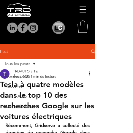
Post
Tous les posts
TRDAUTO SITE
Tous les posts
6 oct. 2023
1 min de lecture
Tesla à quatre modèles
Nouvelles
dans le top 10 des
3 mins Auto
recherches Google sur les
Voiture de luxe
voitures électriques
Récemment, Gridserve a collecté des 
données de recherche Google dans 