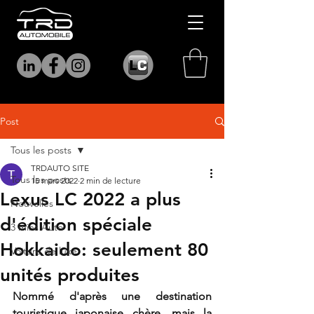
Post
Tous les posts
TRDAUTO SITE
Tous les posts
15 mars 2022
2 min de lecture
Lexus LC 2022 a plus
Nouvelles
d'édition spéciale
3 mins Auto
Hokkaido: seulement 80
Voiture de luxe
unités produites
Nommé d'après une destination 
touristique japonaise chère, mais la 