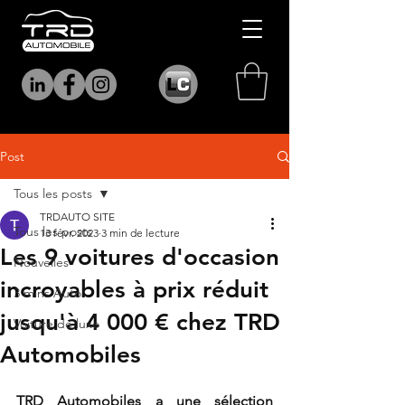
Post
Tous les posts
TRDAUTO SITE
Tous les posts
13 févr. 2023
3 min de lecture
Les 9 voitures d'occasion
Nouvelles
incroyables à prix réduit
3 mins Auto
jusqu'à 4 000 € chez TRD
Voiture de luxe
Automobiles
TRD Automobiles a une sélection 