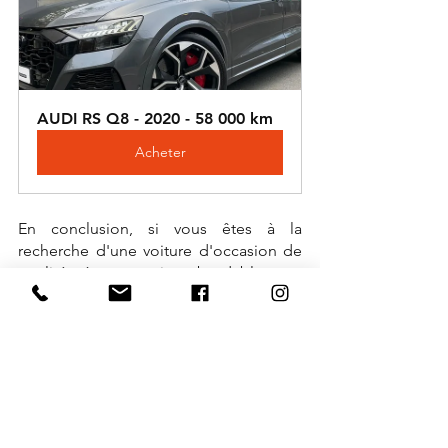
AUDI RS Q8 - 2020 - 58 000 km
Acheter
En conclusion, si vous êtes à la 
recherche d'une voiture d'occasion de 
qualité à un prix abordable, ne 
manquez pas cette occasion chez TRD 
Automobiles. Avec notre sélection 
incroyable de 9 voitures d'occasion à 
des prix réduits, vous êtes sûr de 
trouver la voiture idéale pour répondre 
à vos besoins et à votre budget. 
N'attendez plus et rendez-vous chez 