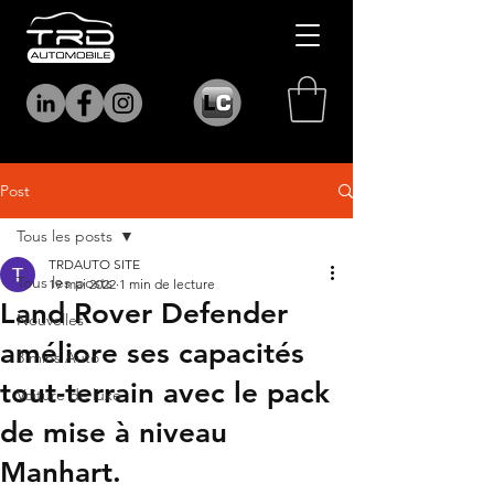
Post
Tous les posts
TRDAUTO SITE
Tous les posts
19 mai 2022
1 min de lecture
Land Rover Defender
Nouvelles
améliore ses capacités
3 mins Auto
tout-terrain avec le pack
Voiture de luxe
de mise à niveau
Manhart.