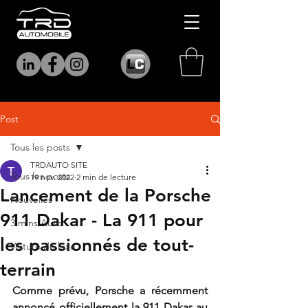
Post
Tous les posts
TRDAUTO SITE
Tous les posts
19 nov. 2022
2 min de lecture
Lancement de la Porsche
Nouvelles
911 Dakar - La 911 pour
3 mins Auto
les passionnés de tout-
Voiture de luxe
terrain
Comme prévu, Porsche a récemment 
annoncé officiellement la 911 Dakar au 