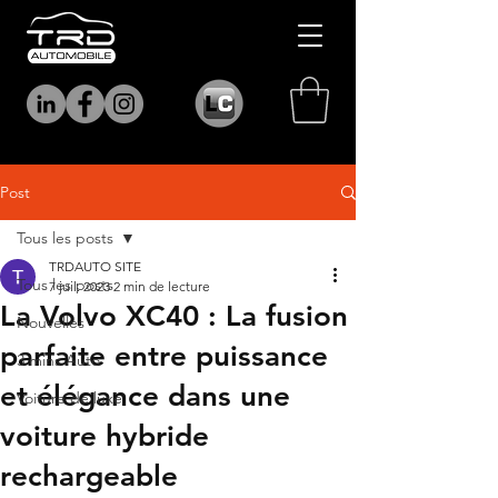
Post
Tous les posts
TRDAUTO SITE
Tous les posts
7 juil. 2023
2 min de lecture
La Volvo XC40 : La fusion
Nouvelles
parfaite entre puissance
3 mins Auto
et élégance dans une
Voiture de luxe
voiture hybride
rechargeable