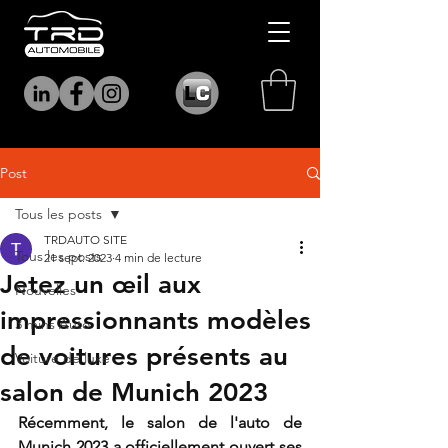
Post
Tous les posts
TRDAUTO SITE
Tous les posts
21 sept. 2023
4 min de lecture
Jetez un œil aux
Nouvelles
impressionnants modèles
3 mins Auto
de voitures présents au
Voiture de luxe
salon de Munich 2023
Récemment, le salon de l'auto de 
Munich 2023 a officiellement ouvert ses 