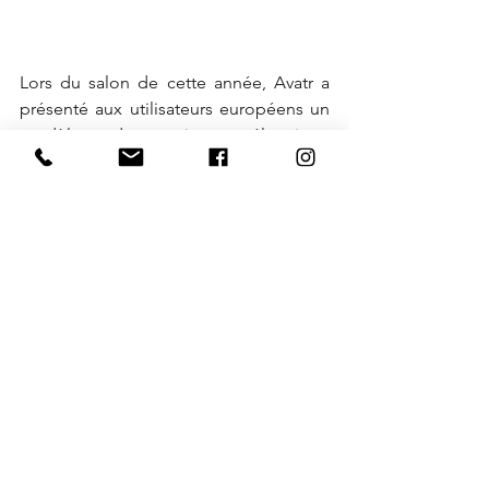
Lors du salon de cette année, Avatr a 
présenté aux utilisateurs européens un 
modèle de voiture électrique 
intelligente appelé Avatr 12. Il s'agit du 
premier modèle de voiture électrique 
de l'entreprise dans le segment des 
berlines.
Possédant une apparence sportive et 
dynamique, l'Avatr 12 impressionne 