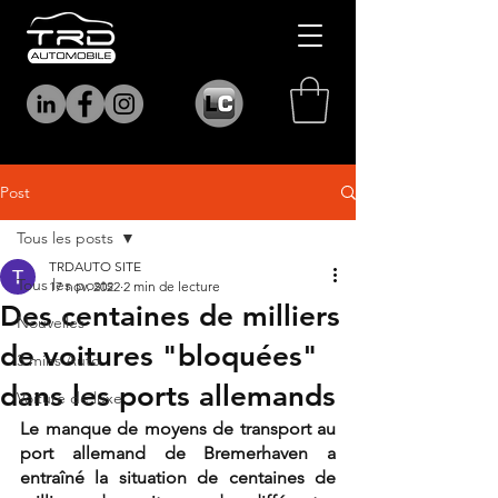
Post
Tous les posts
TRDAUTO SITE
Tous les posts
17 nov. 2022
2 min de lecture
Des centaines de milliers
Nouvelles
de voitures "bloquées"
3 mins Auto
dans les ports allemands
Voiture de luxe
Le manque de moyens de transport au 
port allemand de Bremerhaven a 
entraîné la situation de centaines de 