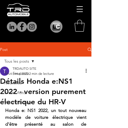
Post
Tous les posts
TRDAUTO SITE
Tous les posts
5 mai 2022
2 min de lecture
Détails Honda e:NS1
Nouvelles
2022 - version purement
3 mins Auto
électrique du HR-V
Voiture de luxe
Honda e: NS1 2022, un tout nouveau 
modèle de voiture électrique vient 
d'être présenté au salon de 