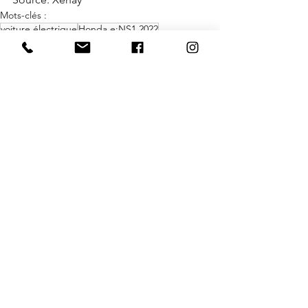
Mots-clés :
voiture électrique
Honda e:NS1 2022
version purement électrique
la Honda e:NS
HR-V
Nouvelles
Voir tout
Posts similaires