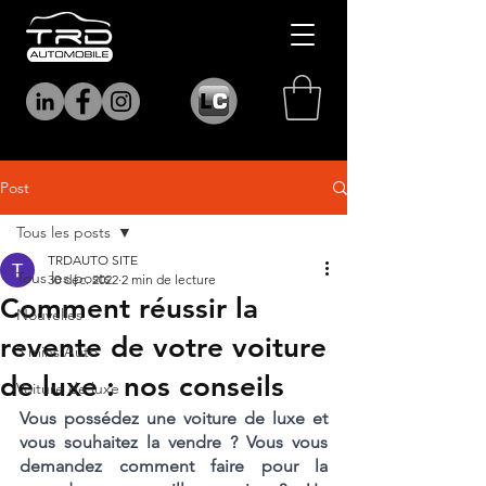
Post
Tous les posts
TRDAUTO SITE
Tous les posts
30 déc. 2022
2 min de lecture
Comment réussir la
Nouvelles
revente de votre voiture
3 mins Auto
de luxe : nos conseils
Voiture de luxe
Vous possédez une voiture de luxe et 
vous souhaitez la vendre ? Vous vous 
demandez comment faire pour la 