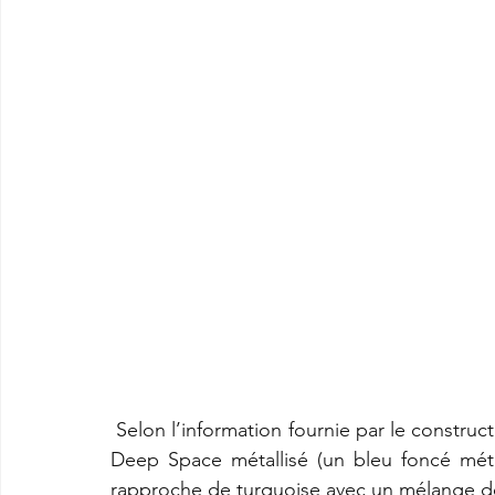
 Selon l’information fournie par le constructeur, deux nouvelles couleurs seront offertes dont 
Deep Space métallisé (un bleu foncé métal
rapproche de turquoise avec un mélange de 