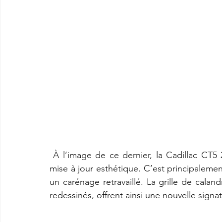
 À l’image de ce dernier, la Cadillac CT5 2025 conservera ses acquis et offrira une légère 
mise à jour esthétique. C’est principalemen
un carénage retravaillé. La grille de caland
redessinés, offrent ainsi une nouvelle signa