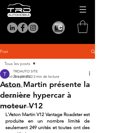
Post
Tous les posts
TRDAUTO SITE
Tous les posts
25 août 2022
2 min de lecture
Aston Martin présente la
Nouvelles
dernière hypercar à
3 mins Auto
moteur V12
Voiture de luxe
L'Aston Martin V12 Vantage Roadster est 
produite en un nombre limité de 
seulement 249 unités et toutes ont des 